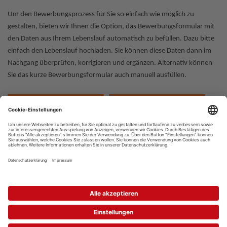
Um den Bewerbungsprozess für Sie so einfach wie möglich zu
gestalten, bieten wir Ihnen die Option, das Bewerbungsformular mit
den Daten aus Ihrem Lebenslauf automatisch zu befüllen. Dazu bitte
einfach den Lebenslauf hochladen. Sie können diese Daten dann im
Nachgang überprüfen, korrigieren und ergänzen. Alternativ können
Sie das kurze Bewerbungsformular auch manuell ausfüllen.
Bewerbungsformular
Lebenslauf
ausfüllen
hochladen
Lebenslauf bei
Dropbox